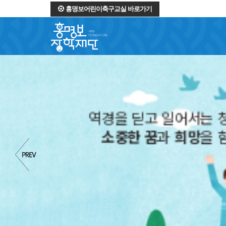
홍명보어린이축구교실 바로가기
역경을 딛고 일어서는 
소중한 꿈
과
희망
을 