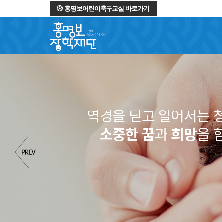
홍명보어린이축구교실 바로가기
역경을 딛고 일어서는 
소중한 꿈
과
희망
을 