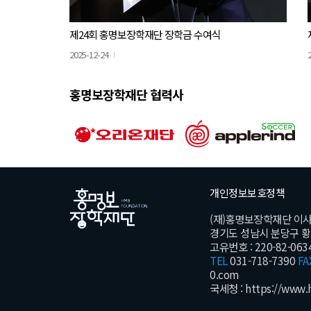
제24회 홍명보장학재단 장학금 수여식
2025-12-24
홍명보장학재단 협력사
개인정보보호정책
(재)홍명보장학재단 이
경기도 성남시 분당구 황새울
고유번호 : 220-82-063
TEL
031-718-7390
FA
0.com
국세청 :
https://www.