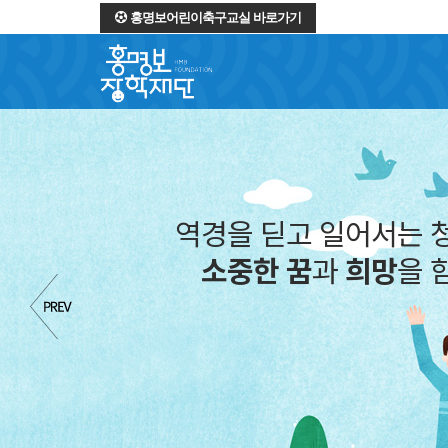
홍명보어린이축구교실 바로가기
역경을 딛고 일어서는 
소중한 꿈
과
희망
을 