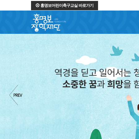
홍명보어린이축구교실 바로가기
역경을 딛고 일어서는 
소중한 꿈
과
희망
을 