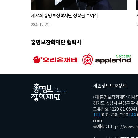
제24회 홍명보장학재단 장학금 수여식
2025-12-24
홍명보장학재단 협력사
개인정보보호정책
(재)홍명보장학재단 이사
경기도 성남시 분당구 황새울로
고유번호 : 220-82-06341
TEL
031-718-7390
FAX
com
국세청 :
https://www.h