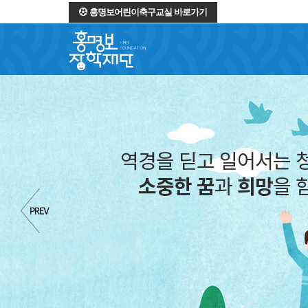
홍명보어린이축구교실 바로가기
역경을 딛고 일어서는 
소중한 꿈
과
희망
을 