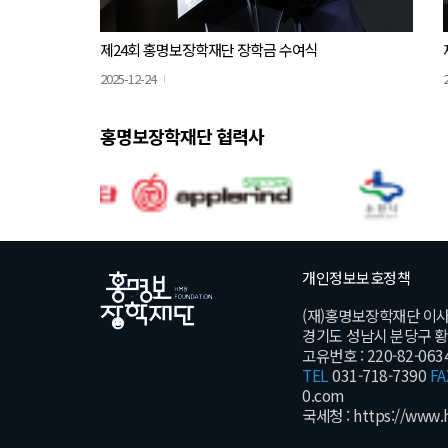
제24회 홍명보장학재단 장학금 수여식
2025-12-24
홍명보장학재단 협력사
개인정보보호정책
(재)홍명보장학재단 이
경기도 성남시 분당구 황새울
고유번호 : 220-82-063
TEL
031-718-7390
FA
0.com
국세청 :
https://www.