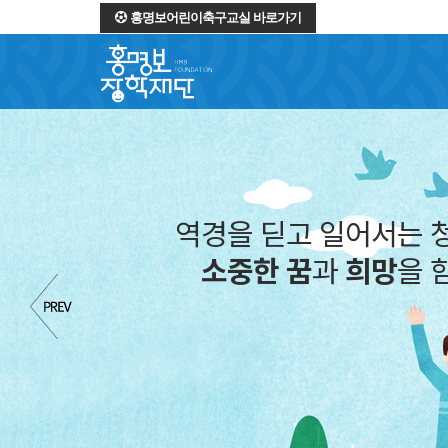
홍명보어린이축구교실 바로가기
역경을 딛고 일어서는 
소중한 꿈
과
희망
을 