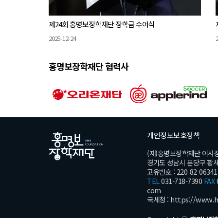
제24회 홍명보장학재단 장학금 수여식
2025-12-24
홍명보장학재단 협력사
개인정보보호정책
(재)홍명보장학재단 이사
경기도 성남시 분당구 황새울로
고유번호 : 220-82-06341
TEL
031-718-7390
FAX
com
국세청 :
https://www.h