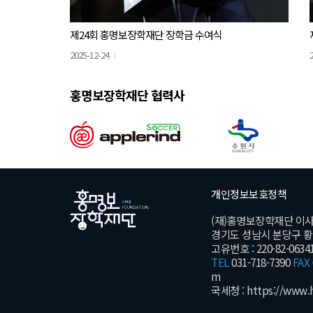
제24회 홍명보장학재단 장학금 수여식
2025-12-24
홍명보장학재단 협력사
개인정보보호정책
(재)홍명보장학재단 이
경기도 성남시 분당구 황새울
고유번호 : 220-82-0634
TEL
031-718-7390
FAX
m
국세청 :
https://www.