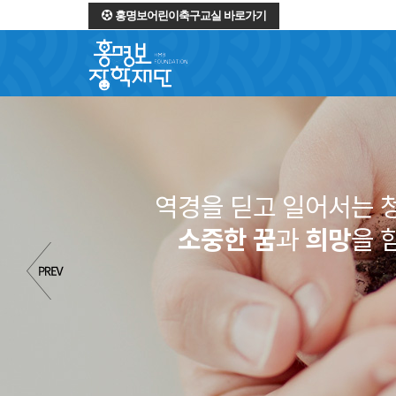
홍명보어린이축구교실 바로가기
역경을 딛고 일어서는 
소중한 꿈
과
희망
을 