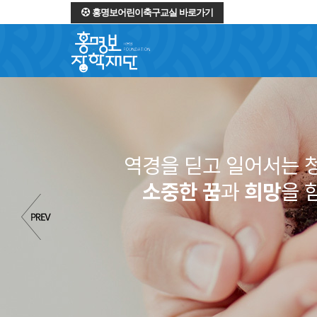
홍명보어린이축구교실 바로가기
역경을 딛고 일어서는 
소중한 꿈
과
희망
을 