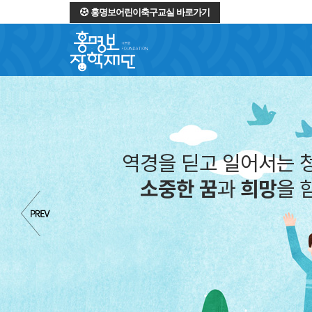
홍명보어린이축구교실 바로가기
역경을 딛고 일어서는 
소중한 꿈
과
희망
을 