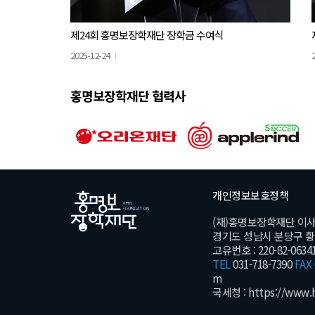
제24회 홍명보장학재단 장학금 수여식
2025-12-24
홍명보장학재단 협력사
개인정보보호정책
(재)홍명보장학재단 이
경기도 성남시 분당구 황새울
고유번호 : 220-82-0634
TEL
031-718-7390
FAX
m
국세청 :
https://www.