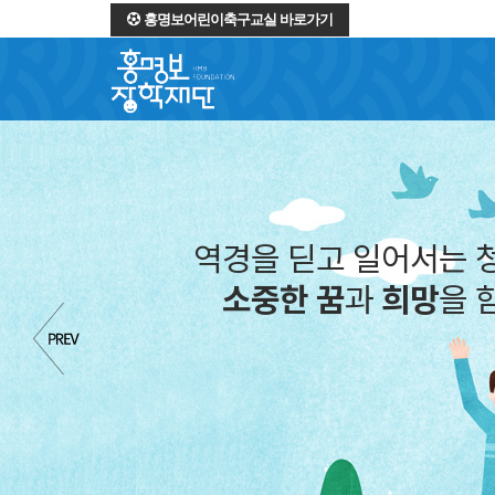
홍명보어린이축구교실 바로가기
역경을 딛고 일어서는 
소중한 꿈
과
희망
을 