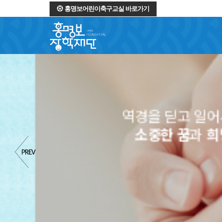
홍명보어린이축구교실 바로가기
역경을 딛고 일어서는 
소중한 꿈
과
희망
을 