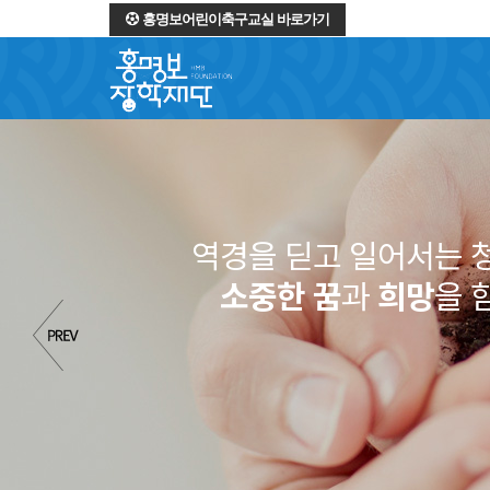
홍명보어린이축구교실 바로가기
역경을 딛고 일어서는 
소중한 꿈
과
희망
을 