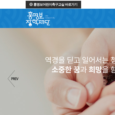
홍명보어린이축구교실 바로가기
역경을 딛고 일어서는 
소중한 꿈
과
희망
을 