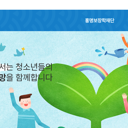
홍명보장학재단
역경을 딛고 일어서는 청소년들의
소중한 꿈
과
희망
을 함께합니다