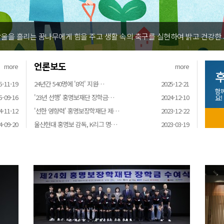
학재단은 어려운 환경 속에서 땀방울을 흘리는 꿈나무에게 힘을 주고 생활 
언론보도
more
more
후
5-11-19
24년간 540명에 '8억' 지원…
2025-12-21
함
5-09-16
'23년 선행' 홍명보재단 장학금…
2024-12-10
요!
4-11-12
'선한 영향력' 홍명보장학재단 제…
2023-12-22
4-09-20
울산현대 홍명보 감독, K리그 명…
2023-03-19