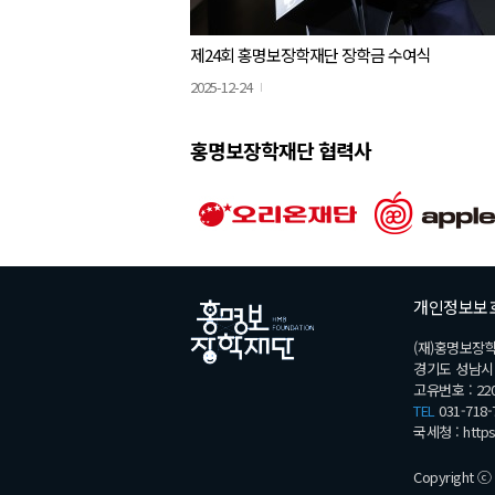
제24회 홍명보장학재단 장학금 수여식
2025-12-24
홍명보장학재단 협력사
개인정보보
(재)홍명보장
경기도 성남시 분
고유번호 : 220
TEL
031-718-
국세청 :
http
Copyright ⓒ