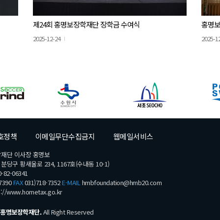
제24회 홍명보장학재단 장학금 수여식
홍명보
2025-12-24
2025-1
호정책
이메일무단수집금지
웹메일서비스
학재단 이사장 홍명보
당구 황새울로 234, 1167호(수내동 10-1)
-82-06341
7390
FAX
031)718-7352
E-MAIL
hmbfoundation@hmb20.com
s://www.hometax.go.kr
홍명보장학재단.
All Right Reserved