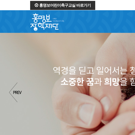
홍명보어린이축구교실 바로가기
역경을 딛고 일어서는 
소중한 꿈
과
희망
을 