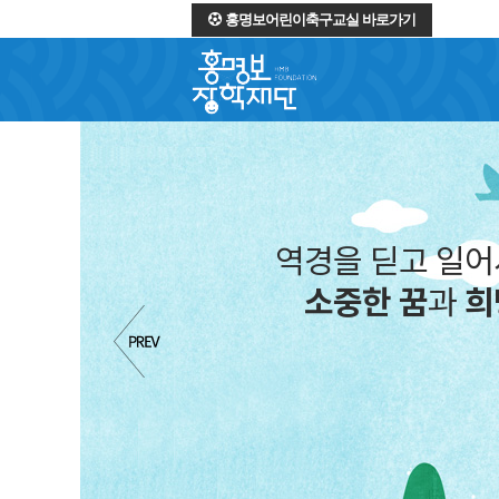
홍명보어린이축구교실 바로가기
역경
소