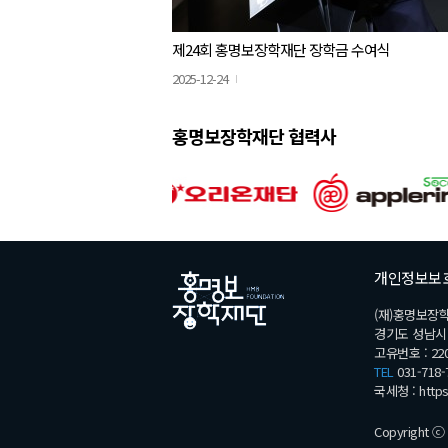
제24회 홍명보장학재단 장학금 수여식
2025-12-24
홍명보장학재단 협력사
개인정보보
(재)홍명보장
경기도 성남시 분
고유번호 : 220
TEL
031-718-
국세청 :
http
Copyright ⓒ