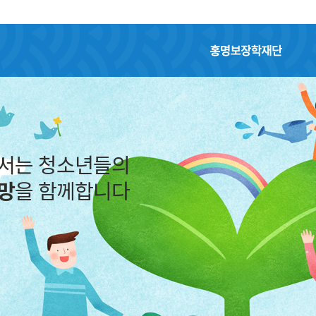
홍명보장학재단
을 딛고 일어서는 청소년들의
중한 꿈
과
희망
을 함께합니다