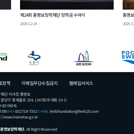
제24회 홍명보장학재단 장학금 수여식
홍명보
2025-12-24
2025-1
호정책
이메일무단수집금지
웹메일서비스
학재단 이사장 홍명보
당구 황새울로 234, 1167호(수내동 10-1)
-82-06341
7390
FAX
031)718-7352
E-MAIL
hmbfoundation@hmb20.com
s://www.hometax.go.kr
홍명보장학재단.
All Right Reserved