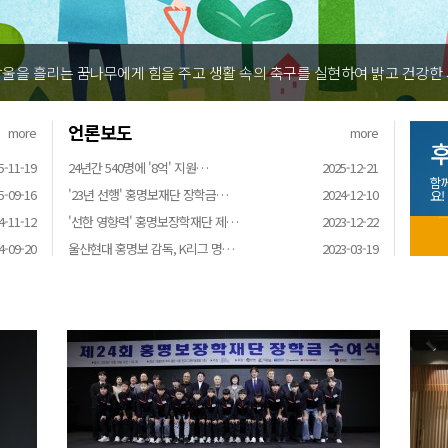
려운 환경 속에서 땀방울을 흘리는 꿈나무에게 힘을 주고 생활 속의 축구를
언론보도
more
more
후
5-11-19
24년간 540명에 '8억' 지원…
2025-12-21
함
5-09-16
'23년 선행' 홍명보재단 장학금…
2024-12-10
요!
4-11-12
'선한 영향력' 홍명보장학재단 제…
2023-12-22
4-09-20
울산현대 홍명보 감독, K리그 명…
2023-03-19