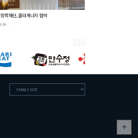
장학재단, 콜라게너지 협약
2-24