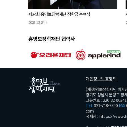
제24회 홍명보장학재단 장학금 수여식
2025-12-24
홍명보장학재단 협력사
개인정보보호정책
(재)홍명보장학재단 이사
경기도 성남시 분당구 황새울로
고유번호 : 220-82-06341
TEL
031-718-7390
FAX
com
국세청 :
https://www.h