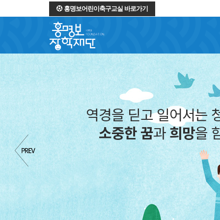
홍명보어린이축구교실 바로가기
역경을 딛고 일어서는 
소중한 꿈
과
희망
을 