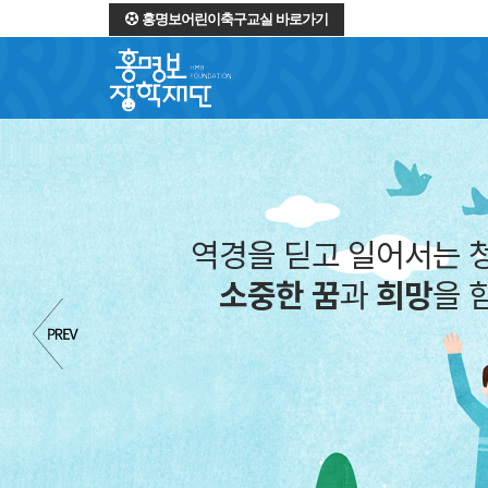
홍명보어린이축구교실 바로가기
역경을 딛고 일어서는 
소중한 꿈
과
희망
을 