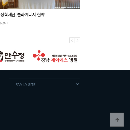
장학재단, 콜라게너지 협약
2-24