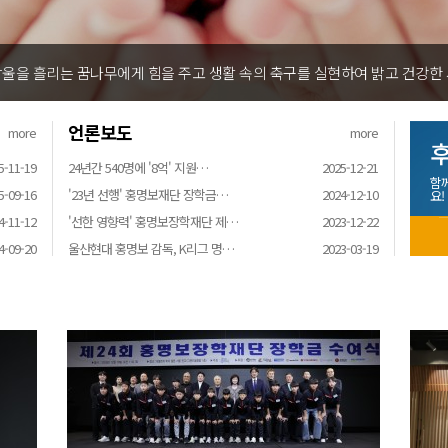
울을 흘리는 꿈나무에게 힘을 주고 생활 속의 축구를 실현하여 밝고 건강한
언론보도
more
more
후
5-11-19
24년간 540명에 '8억' 지원…
2025-12-21
함
5-09-16
'23년 선행' 홍명보재단 장학금…
2024-12-10
요!
4-11-12
'선한 영향력' 홍명보장학재단 제…
2023-12-22
4-09-20
울산현대 홍명보 감독, K리그 명…
2023-03-19