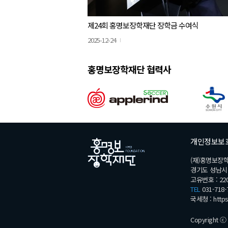
제24회 홍명보장학재단 장학금 수여식
2025-12-24
홍명보장학재단 협력사
개인정보보
(재)홍명보장
경기도 성남시 분
고유번호 : 220
TEL
031-718-
국세청 :
http
Copyright ⓒ