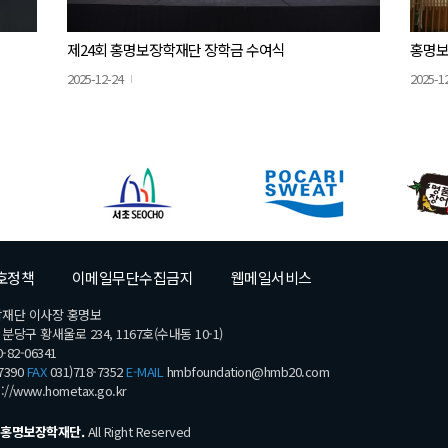
제24회 홍명보장학재단 장학금 수여식
홍명보
2025-12-24
2025-1
호정책
이메일무단수집금지
웹메일서비스
학재단 이사장 홍명보
당구 황새울로 234, 1167호(수내동 10-1)
-82-06341
7390
FAX
031)718-7352
E-MAIL
hmbfoundation@hmb20.com
s://www.hometax.go.kr
홍명보장학재단.
All Right Reserved