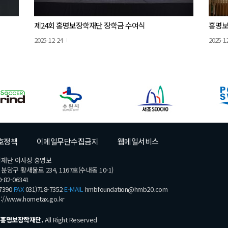
제24회 홍명보장학재단 장학금 수여식
홍명보
2025-12-24
2025-1
호정책
이메일무단수집금지
웹메일서비스
학재단 이사장 홍명보
당구 황새울로 234, 1167호(수내동 10-1)
-82-06341
7390
FAX
031)718-7352
E-MAIL
hmbfoundation@hmb20.com
s://www.hometax.go.kr
홍명보장학재단.
All Right Reserved