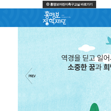
홍명보어린이축구교실 바로가기
역경을 딛고 일
소중한 꿈
과
희