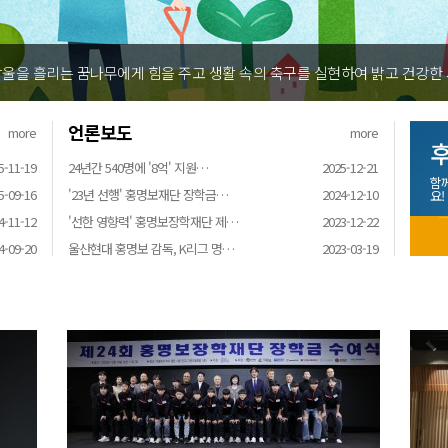
울을 흘리는 꿈나무에게 힘을 주고 생활 속의 축구를 실현하여 밝고 건강한
언론보도
more
more
후
5-11-19
24년간 540명에 '8억' 지원…
2025-12-21
함
5-09-16
'23년 선행' 홍명보재단 장학금…
2024-12-10
요!
4-11-12
'선한 영향력' 홍명보장학재단 제…
2023-12-22
4-09-20
울산현대 홍명보 감독, K리그 명…
2023-03-19