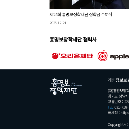
제24회 홍명보장학재단 장학금 수여식
2025-12-24
홍명보장학재단 협력사
개인정보보
(재)홍명보장
경기도 성남시 분
고유번호 : 220
TEL
031-718-
국세청 :
http
Copyright ⓒ