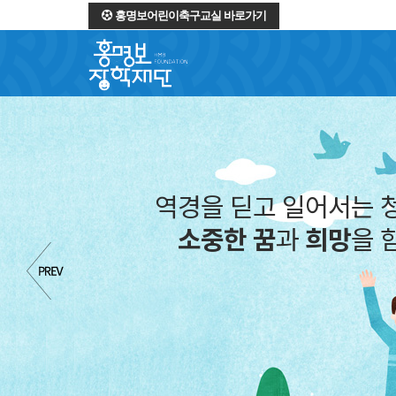
홍명보어린이축구교실 바로가기
역경을 딛고 일어서는 
소중한 꿈
과
희망
을 