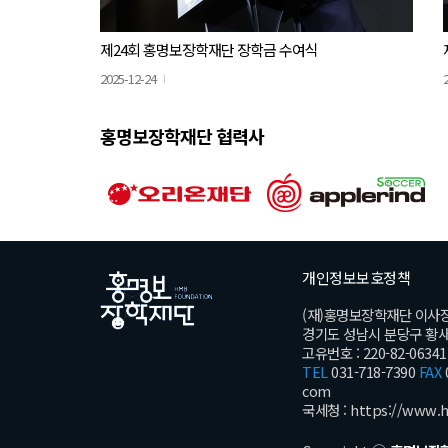
제24회 홍명보장학재단 장학금 수여식
2025-12-24
홍명보장학재단 협력사
개인정보보호정책
(재)홍명보장학재단 이사
경기도 성남시 분당구 황새울로
고유번호 : 220-82-06341
TEL
031-718-7390
FAX
com
국세청 :
https://www.h